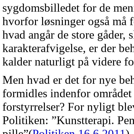
sygdomsbilledet for de men
hvorfor løsninger også må f
hvad angår de store gåder, 
karakterafvigelse, er der be
kalder naturligt på videre f
Men hvad er det for nye beh
formidles indenfor området
forstyrrelser? For nyligt bl
Politiken: ”Kunstterapi. Pe
pille”(
Politiken 16.6.2011
).