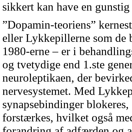
sikkert kan have en gunstig
”Dopamin-teoriens” kernest
eller Lykkepillerne som de b
1980-erne – er i behandlin
og tvetydige end 1.ste gene
neuroleptikaen, der bevirk
nervesystemet. Med Lykkepi
synapsebindinger blokeres, 
forstærkes, hvilket også me
forandring af adfærden og a