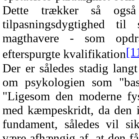
Dette trækker så ogs
tilpasningsdygtighed til
magthavere - som opdr
[1
efterspurgte kvalifikation
Der er således stadig lang
om psykologien som "basi
"Ligesom den moderne fys
med kæmpeskridt, da den i 
fundament, således vil si
være afhængig af, at den får