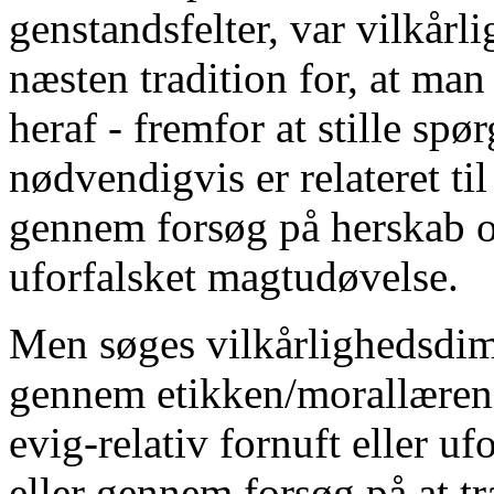
genstandsfelter, var vilkår
næsten tradition for, at man
heraf - fremfor at stille s
nødvendigvis er relateret t
gennem forsøg på herskab og
uforfalsket magtudøvelse.
Men søges vilkårlighedsdime
gennem etikken/morallæren i
evig-relativ fornuft eller uf
eller gennem forsøg på at t