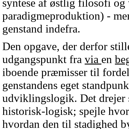
syntese af østlig filosofi og 
paradigmeproduktion) - men
genstand indefra.
Den opgave, der derfor stille
udgangspunkt fra
via
en
be
iboende præmisser til forde
genstandens eget standpunkt
udviklingslogik. Det drejer
historisk-logisk; spejle hv
hvordan den til stadighed 