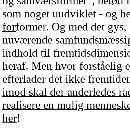
og samværsformer”, betød for
som noget uudviklet - og he
for
former. Og med det gys, 
nuværende samfundsmæssige
indhold til fremtidsdimensi
heraf. Men hvor forståelig e
efterlader det ikke fremtid
imod skal der anderledes rad
realisere en mulig menneske
her
!