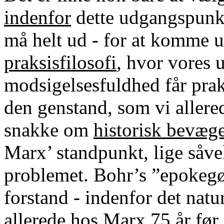
indenfor
dette udgangspunkt
må helt ud - for at komme u
praksisfilosofi
, hvor vores 
modsigelsesfuldhed får prakt
den genstand, som vi allere
snakke om
historisk bevæge
Marx’ standpunkt, lige såve
problemet. Bohr’s ”epokegø
forstand - indenfor det nat
allerede hos Marx 75 år før i