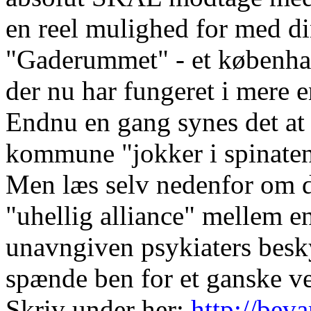
en reel mulighed for med di
"Gaderummet" - et københav
der nu har fungeret i mere e
Endnu en gang synes det at
kommune "jokker i spinaten"
Men læs selv nedenfor om d
"uhellig alliance" mellem e
unavngiven psykiaters besky
spænde ben for et ganske v
Skriv under her:
http://bev