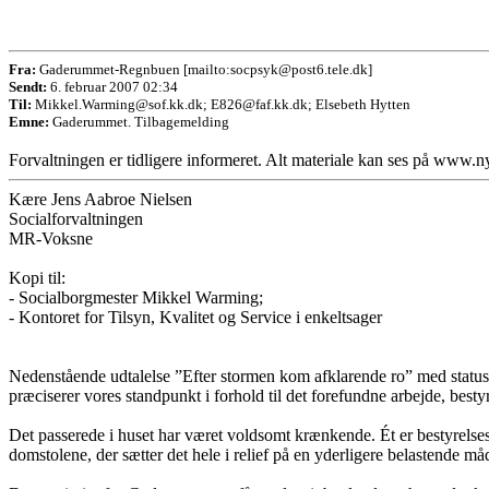
Fra:
Gaderummet-Regnbuen [mailto:socpsyk@post6.tele.dk]
Sendt:
6. februar 2007 02:34
Til:
Mikkel
.Warming
@sof.kk.dk; E826@faf.kk.dk; Elsebeth Hytten
Emne:
Gaderummet. Tilbagemelding
Forvaltningen er tidligere informeret. Alt materiale kan ses på www
Kære Jens Aabroe Nielsen
Socialforvaltningen
MR-Voksne
Kopi til:
- Socialborgmester Mikkel Warming;
- Kontoret for Tilsyn, Kvalitet og Service i enkeltsager
Nedenstående udtalelse ”Efter stormen kom afklarende ro” med status 
præciserer vores standpunkt i forhold til det forefundne arbejde, be
Det passerede i huset har været voldsomt krænkende. Ét er bestyrels
domstolene, der sætter det hele i relief på en yderligere belastende må