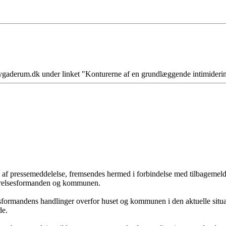
.nygaderum.dk under linket "Konturerne af en grundlæggende intimideri
af pressemeddelelse, fremsendes hermed i forbindelse med tilbagemelding
styrelsesformanden og kommunen.
esformandens handlinger overfor huset og kommunen i den aktuelle sit
de.