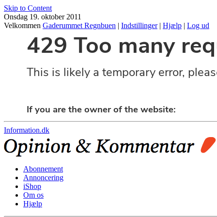
Skip to Content
Onsdag 19. oktober 2011
Velkommen
Gaderummet Regnbuen
|
Indstillinger
|
Hjælp
|
Log ud
Information.dk
Abonnement
Annoncering
iShop
Om os
Hjælp