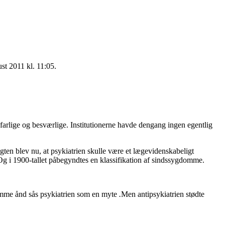
ust 2011 kl. 11:05.
e farlige og besværlige. Institutionerne havde dengang ingen egentlig
en blev nu, at psykiatrien skulle være et lægevidenskabeligt
. Og i 1900-tallet påbegyndtes en klassifikation af sindssygdomme.
 samme ånd sås psykiatrien som en myte
.
Men antipsykiatrien stødte