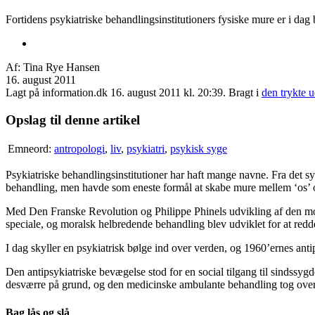
Fortidens psykiatriske behandlingsinstitutioners fysiske mure er i dag
Af:
Tina Rye Hansen
16. august 2011
Lagt på information.dk 16. august 2011 kl. 20:39. Bragt i
den trykte 
Opslag til denne artikel
Emneord:
antropologi
,
liv
,
psykiatri
,
psykisk syge
Psykiatriske behandlingsinstitutioner har haft mange navne. Fra det sy
behandling, men havde som eneste formål at skabe mure mellem ‘os’ o
Med Den Franske Revolution og Philippe Phinels udvikling af den mode
speciale, og moralsk helbredende behandling blev udviklet for at redde
I dag skyller en psykiatrisk bølge ind over verden, og 1960’ernes ant
Den antipsykiatriske bevægelse stod for en social tilgang til sindss
desværre på grund, og den medicinske ambulante behandling tog over
Bag lås og slå