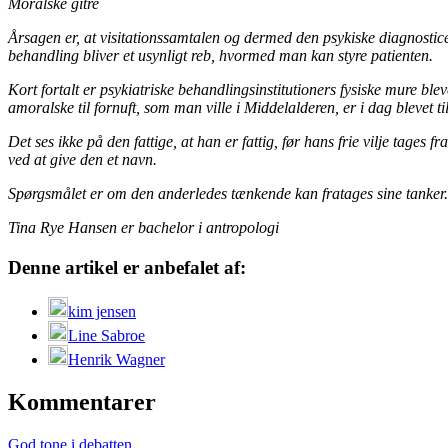
Moralske gitre
Årsagen er, at visitationssamtalen og dermed den psykiske diagnosticer
behandling bliver et usynligt reb, hvormed man kan styre patienten.
Kort fortalt er psykiatriske behandlingsinstitutioners fysiske mure b
amoralske til fornuft, som man ville i Middelalderen, er i dag blevet ti
Det ses ikke på den fattige, at han er fattig, før hans frie vilje tage
ved at give den et navn.
Spørgsmålet er om den anderledes tænkende kan fratages sine tanker.
Tina Rye Hansen er bachelor i antropologi
Denne artikel er anbefalet af:
kim jensen
Line Sabroe
Henrik Wagner
Kommentarer
God tone i debatten