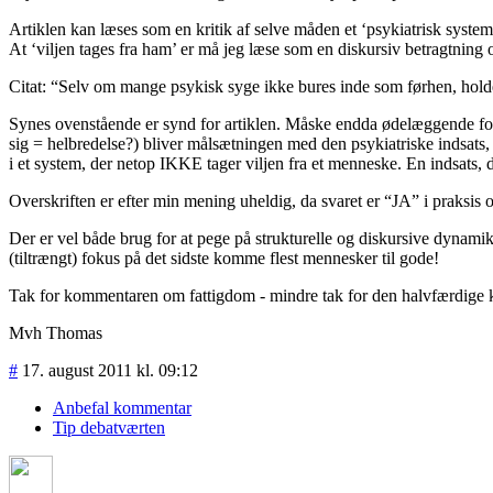
Artiklen kan læses som en kritik af selve måden et ‘psykiatrisk system’
At ‘viljen tages fra ham’ er må jeg læse som en diskursiv betragtning o
Citat: “Selv om mange psykisk syge ikke bures inde som førhen, hol
Synes ovenstående er synd for artiklen. Måske endda ødelæggende for 
sig = helbredelse?) bliver målsætningen med den psykiatriske indsats,
i et system, der netop
IKKE
tager viljen fra et menneske. En indsats, d
Overskriften er efter min mening uheldig, da svaret er “
JA
” i praksis
Der er vel både brug for at pege på strukturelle og diskursive dynami
(tiltrængt) fokus på det sidste komme flest mennesker til gode!
Tak for kommentaren om fattigdom - mindre tak for den halvfærdige k
Mvh Thomas
#
17. august 2011 kl. 09:12
Anbefal kommentar
Tip debatværten