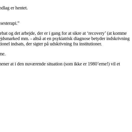
ndlag er hentet.
sesterapi.”
t og det arbejde, der er i gang for at sikre at ‘recovery’ (at komme
ejdsmarked mm. - altså at en psykiatrisk diagnose betyder indskrivning
onel indsats, der sigter på udskrivning fra institutioner.
me.
mener at i den nuværende situation (som ikke er 1980’erne!) vil et