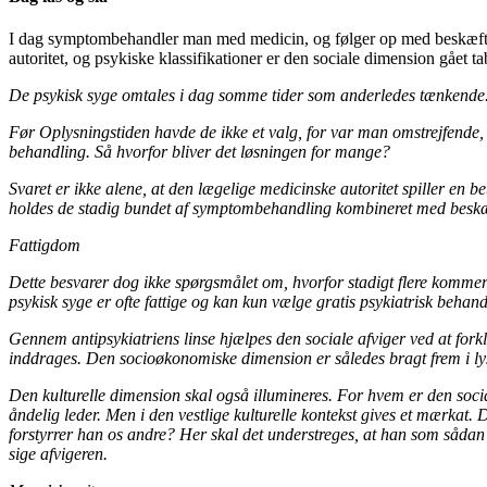
I dag symptombehandler man med medicin, og følger op med beskæfti
autoritet, og psykiske klassifikationer er den sociale dimension gået ta
De psykisk syge omtales i dag somme tider som anderledes tænkende
Før Oplysningstiden havde de ikke et valg, for var man omstrejfende, 
behandling. Så hvorfor bliver det løsningen for mange?
Svaret er ikke alene, at den lægelige medicinske autoritet spiller en be
holdes de stadig bundet af symptombehandling kombineret med beskæf
Fattigdom
Dette besvarer dog ikke spørgsmålet om, hvorfor stadigt flere kommer 
psykisk syge er ofte fattige og kan kun vælge gratis psykiatrisk behand
Gennem antipsykiatriens linse hjælpes den sociale afviger ved at for
inddrages. Den socioøkonomiske dimension er således bragt frem i ly
Den kulturelle dimension skal også illumineres. For hvem er den socia
åndelig leder. Men i den vestlige kulturelle kontekst gives et mærkat
forstyrrer han os andre? Her skal det understreges, at han som sådan 
sige afvigeren.