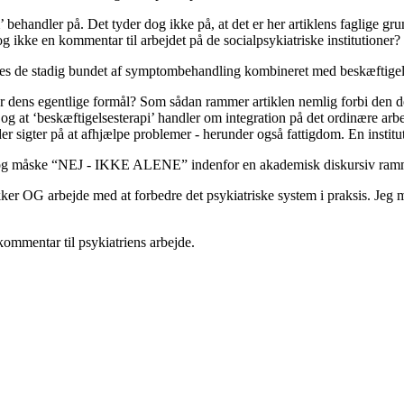
 behandler på. Det tyder dog ikke på, at det er her artiklens faglige gru
g ikke en kommentar til arbejdet på de socialpsykiatriske institutioner?
des de stadig bundet af symptombehandling kombineret med beskæftigel
dens egentlige formål? Som sådan rammer artiklen nemlig forbi den deba
 og at ‘beskæftigelsesterapi’ handler om integration på det ordinære arb
er sigter på at afhjælpe problemer - herunder også fattigdom. En instituti
 og måske “
NEJ
-
IKKE
ALENE
” indenfor en akademisk diskursiv ram
kker
OG
arbejde med at forbedre det psykiatriske system i praksis. Jeg 
ommentar til psykiatriens arbejde.