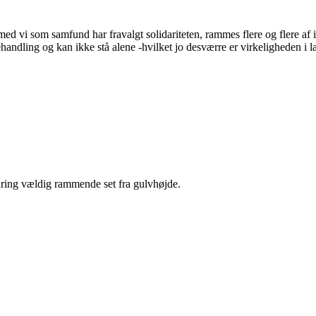
 med vi som samfund har fravalgt solidariteten, rammes flere og flere af
dling og kan ikke stå alene -hvilket jo desværre er virkeligheden i lan
faring vældig rammende set fra gulvhøjde.