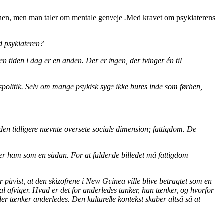
rnen, men man taler om mentale genveje
.
Med kravet om psykiaterens
d psykiateren?
 tiden i dag er en anden. Der er ingen, der tvinger én til
lsespolitik. Selv om mange psykisk syge ikke bures inde som førhen,
 den tidligere nævnte oversete sociale dimension; fattigdom. De
arer ham som en sådan. For at fuldende billedet må fattigdom
 påvist, at den skizofrene i New Guinea ville blive betragtet som en
al afviger. Hvad er det for anderledes tanker, han tænker, og hvorfor
der tænker anderledes. Den kulturelle kontekst skaber altså så at