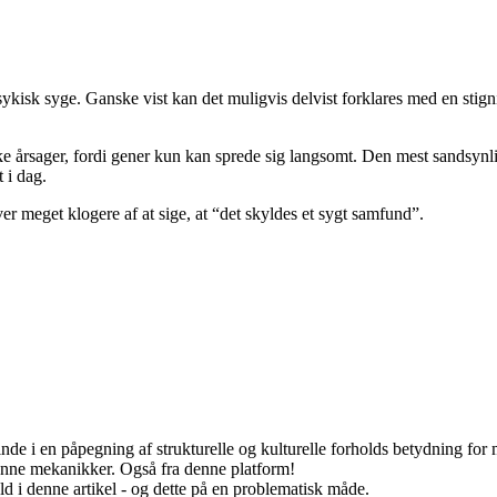
af psykisk syge. Ganske vist kan det muligvis delvist forklares med en sti
ke årsager, fordi gener kun kan sprede sig langsomt. Den mest sandsyn
 i dag.
r meget klogere af at sige, at “det skyldes et sygt samfund”.
nde i en påpegning af strukturelle og kulturelle forholds betydning for 
danne mekanikker. Også fra denne platform!
 i denne artikel - og dette på en problematisk måde.