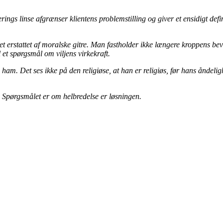
ings linse afgrænser klientens problemstilling og giver et ensidigt defi
levet erstattet af moralske gitre. Man fastholder ikke længere kroppens
l et spørgsmål om viljens virkekraft.
s fra ham. Det ses ikke på den religiøse, at han er religiøs, før hans ånd
 Spørgsmålet er om helbredelse er løsningen.