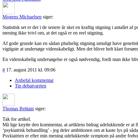
Mogens Michaelsen
siger:
Statistisk set er der i de senere år sket en kraftig stigning i antallet 
mening ikke tvivl om, at det også er en reel stigning.
Af gode grunde kan en sådan pludselig stigning umuligt have genetis
vigtigste at undersøge videnskabeligt. Men det bliver helt klart forsømt
En videnskabelig undersøgelse er også nødvendig, fordi man ikke blive
#
17. august 2011 kl. 09:06
Anbefal kommentar
Tip debatværten
Thomas Brittain
siger:
Tak for artikel.
Må lige knytte den kommentar, at artiklens bidrag udelukkende er at fi
‘psykiatrisk behandling’ - jeg deler ambitionen om at kaste lys på så
Psykiatrien er efter min mening udelukkende symptom på andre forhold