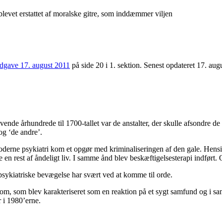
 blevet erstattet af moralske gitre, som inddæmmer viljen
udgave 17. august 2011
på side 20 i 1. sektion. Senest opdateret 17. aug
vende århundrede til 1700-tallet var de anstalter, der skulle afsondre d
g ‘de andre’.
rne psykiatri kom et opgør med kriminaliseringen af den gale. Hensigt
 en rest af åndeligt liv. I samme ånd blev beskæftigelsesterapi indført
ipsykiatriske bevægelse har svært ved at komme til orde.
ygdom, som blev karakteriseret som en reaktion på et sygt samfund og i
 i 1980’erne.