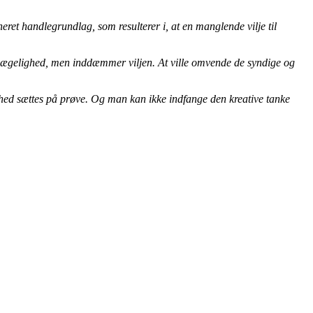
neret handlegrundlag, som resulterer i, at en
manglende vilje til
 bevægelighed, men inddæmmer viljen. At ville omvende de syndige og
elighed sættes på prøve. Og man kan ikke indfange den kreative tanke