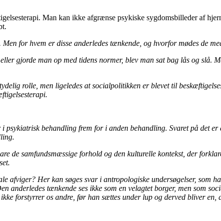
gelsesterapi. Man kan ikke afgrænse psykiske sygdomsbilleder af hje
bt.
. Men for hvem er disse anderledes tænkende, og hvorfor mødes de me
eller gjorde man op med tidens normer, blev man sat bag lås og slå. Men
tydelig rolle, men ligeledes at socialpolitikken er blevet til beskæftige
tigelsesterapi.
i psykiatrisk behandling frem for i anden behandling. Svaret på det er
ling.
klare de samfundsmæssige forhold og den kulturelle kontekst, der forkl
set.
le afviger? Her kan søges svar i antropologiske undersøgelser, som har
. Den anderledes tænkende ses ikke som en velagtet borger, men som soci
ikke forstyrrer os andre, før han sættes under lup og
derved bliver en, 