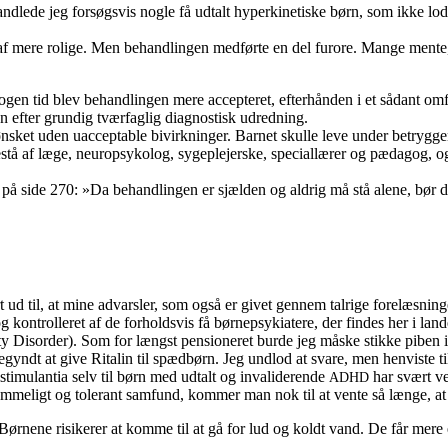
andlede jeg forsøgsvis nogle få udtalt hyperkinetiske børn, som ikke lo
e rolige. Men behandlingen medførte en del furore. Mange mente, at d
gen tid blev behandlingen mere accepteret, efterhånden i et sådant omfa
un efter grundig tværfaglig diagnostisk udredning.
ket uden uacceptable bivirkninger. Barnet skulle leve under betryggend
stå af læge, neuropsykolog, sygeplejerske, speciallærer og pædagog, o
på side 270: »Da behandlingen er sjælden og aldrig må stå alene, bør d
 ud til, at mine advarsler, som også er givet gennem talrige forelæsning
t og kontrolleret af de forholdsvis få børnepsykiatere, der findes her i
ty Disorder). Som for længst pensioneret burde jeg måske stikke piben i
yndt at give Ritalin til spædbørn. Jeg undlod at svare, men henviste ti
stimulantia selv til børn med udtalt og invaliderende
har svært ve
ADHD
ummeligt og tolerant samfund, kommer man nok til at vente så længe, at
ørnene risikerer at komme til at gå for lud og koldt vand. De får mere en