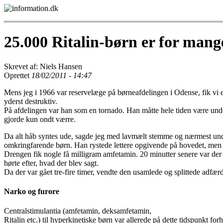
25.000 Ritalin-børn er for mang
Skrevet af: Niels Hansen
Oprettet
18/02/2011 - 14:47
Mens jeg i 1966 var reserve­læge på børneafdelingen i Odense, fik vi e
yderst destruktiv.
På afdelingen var han som en tornado. Han måtte hele tiden være unde
gjorde kun ondt værre.
Da alt håb syntes ude, sagde jeg med lavmælt stemme og nærmest undsk
omkringfarende børn. Han rystede lettere opgivende på hovedet, men da 
Drengen fik nogle få milligram amfetamin. 20 minutter senere var der 
hørte efter, hvad der blev sagt.
Da der var gået tre-fire timer, vendte den usamlede og splittede adfær
Narko og furore
Centralstimulantia (amfetamin, deksamfetamin,
Ritalin etc.) til hyperkinetiske børn var allerede på dette tidspunkt for