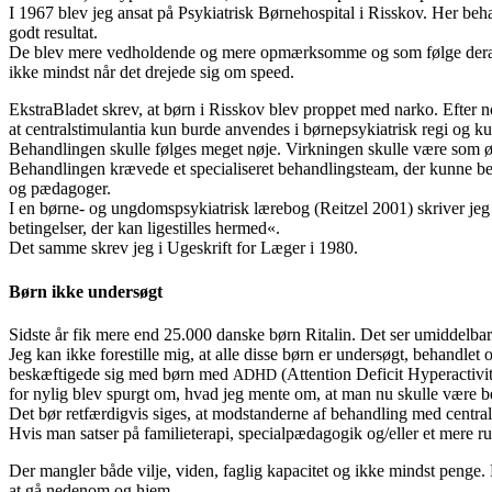
I 1967 blev jeg ansat på Psykiatrisk Børnehospital i Risskov. Her beh
godt resultat.
De blev mere vedholdende og mere opmærksomme og som følge deraf mer
ikke mindst når det drejede sig om speed.
EkstraBladet skrev, at børn i Risskov blev proppet med narko. Efter no
at centralstimulantia kun burde anvendes i børne­psykiatrisk regi og k
Behandlingen skulle følges meget nøje. Virkningen skulle være som øns
Behandlingen krævede et specialiseret behandlingsteam, der kunne be
og pædagoger.
I en børne- og ungdomspsykiatrisk lærebog (Reitzel 2001) skriver jeg 
betingelser, der kan ligestilles hermed«.
Det samme skrev jeg i Ugeskrift for Læger i 1980.
Børn ikke undersøgt
Sidste år fik mere end 25.000 danske børn Ritalin. Det ser umiddelbart
Jeg kan ikke forestille mig, at alle disse børn er undersøgt, behandle
beskæftigede sig med børn med
(Attention De­ficit Hyperactivi
ADHD
for nylig blev spurgt om, hvad jeg mente om, at man nu skulle være beg
Det bør retfærdigvis siges, at modstanderne af behandling med central
Hvis man satser på familieterapi, specialpædagogik og/eller et mere r
Der mangler både vilje, viden, faglig kapacitet og ikke mindst penge. B
at gå nedenom og hjem.