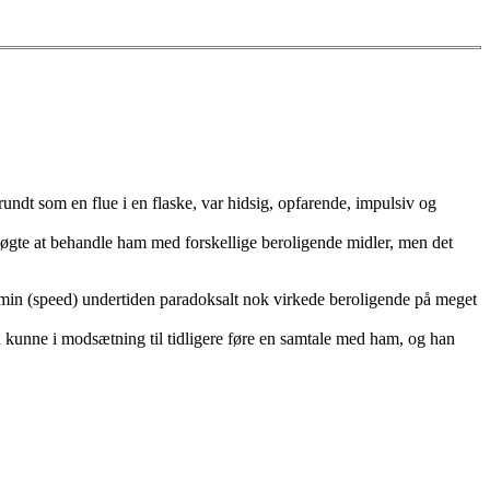
rundt som en flue i en flaske, var hidsig, opfarende, impulsiv og
søgte at behandle ham med forskellige beroligende midler, men det
amin (speed) undertiden paradoksalt nok virkede beroligende på meget
n kunne i modsætning til tidligere føre en samtale med ham, og han