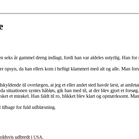
e
n seks år gammel dreng indlagt, fordi han var aldeles ustyrlig. Han for 
r opsyn, da han ellers kom i heftigt klammeri med alt og alle. Man for
yldende til overlægen, at jeg et eller andet sted havde læst, at amfet
situationen syntes håbløs, gik han med til, at der blev gjort et forsøg.
sket et mirakel. Han faldt til ro, blikket blev klart og opmærksomt. Ma
d tilbage for fuld udblæsning.
holdsvis udbredt i
.
USA