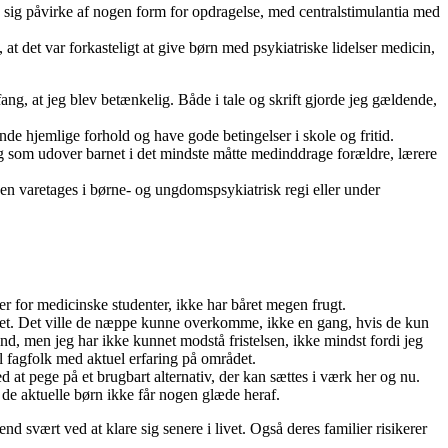
d sig påvirke af nogen form for opdragelse, med centralstimulantia med
et var forkasteligt at give børn med psykiatriske lidelser medicin,
ng, at jeg blev betænkelig. Både i tale og skrift gjorde jeg gældende,
e hjem­lige forhold og have gode betingelser i skole og fritid.
g som udover barnet i det mindste måtte medinddrage forældre, lærere
en varetages i børne- og ungdomspsykiatrisk regi eller under
er for medicinske studenter, ikke har båret megen frugt.
 landet. Det ville de næppe kunne overkomme, ikke en gang, hvis de kun
nd, men jeg har ikke kunnet modstå fristelsen, ikke mindst fordi jeg
l fagfolk med aktuel erfaring på området.
d at pege på et brugbart alternativ, der kan sættes i værk her og nu.
 de aktuelle børn ikke får nogen glæde heraf.
d svært ved at klare sig senere i livet. Også deres familier risikerer