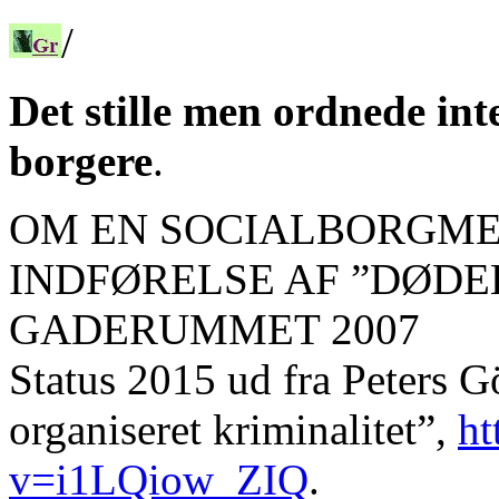
/
Det stille men ordnede in
borgere
.
OM EN SOCIALBORGME
INDFØRELSE AF ”DØDEL
GADERUMMET 2007
Status 2015 ud fra Peters 
organiseret kriminalitet”,
ht
v=i1LQiow_ZIQ
.