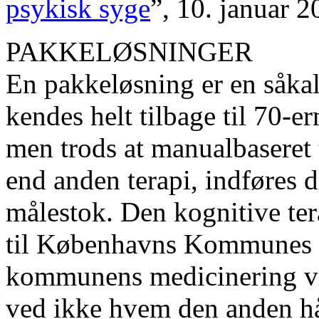
psykisk syge
”, 10. januar 2
PAKKELØSNINGER
En pakkeløsning er en såka
kendes helt tilbage til 70-e
men trods at manualbaseret 
end anden terapi, indføres de
målestok. Den kognitive tera
til Københavns Kommunes p
kommunens medicinering vi
ved ikke hvem den anden hå