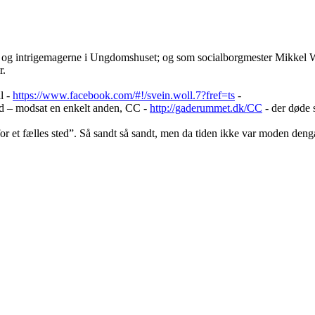
g intrigemagerne i Ungdomshuset; og som socialborgmester Mikkel War
r.
l -
https://www.facebook.com/#!/svein.woll.7?fref=ts
-
ed – modsat en enkelt anden, CC -
http://gaderummet.dk/CC
- der døde 
for et fælles sted”. Så sandt så sandt, men da tiden ikke var moden deng