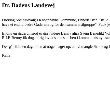
Dr. Dødens Landevej
Fucking Socialudvalg i Københavns Kommune, Enhedslisten liste Ø, o
have et endnu bedre Gaderum og for den samme målgruppe”. Fuck je
Endnu en gaderumsrod er gået videre Benny alias Svein Benedikt Vol
R.I.P. Benny fik dog aldrig lov at sætte sine ben i kommunens nye st
Der går ikke en dag, uden at nogen tager op, at ”vi mangler/har brug 
Kalle