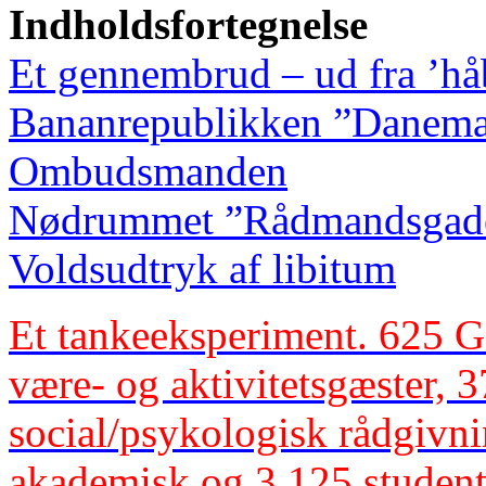
Indholdsfortegnelse
Et gennembrud – ud fra ’håb
Bananrepublikken ”Danemar
Ombudsmanden
Nødrummet ”Rådmandsgad
Voldsudtryk af libitum
Et tankeeksperiment. 625 
være- og aktivitetsgæster, 
social/psykologisk rådgivni
akademisk og 3.125 studente