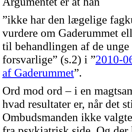
Argumentet er at han
”ikke har den lægelige fag
vurdere om Gaderummet ell
til behandlingen af de unge 
forsvarlige” (s.2) i ”
2010-0
af Gaderummet
”.
Ord mod ord – i en magtsa
hvad resultater er, når det s
Ombudsmanden ikke valgte a
fra psykiatrisk side. Og de