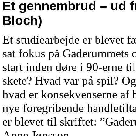
Et gennembrud – ud fra
Bloch)
Et studiearbejde er blevet f
sat fokus på Gaderummets or
start inden døre i 90-erne t
skete? Hvad var på spil? O
hvad er konsekvenserne af
nye foregribende handletilta
er blevet til skriftet: ”Gade
Anne Jønsson.