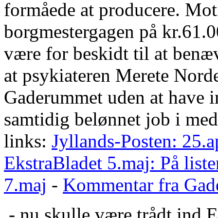
formåede at producere. Moti
borgmestergagen på kr.61.0
være for beskidt til at benæ
at psykiateren Merete Norden
Gaderummet uden at have ind
samtidig belønnet job i medi
links:
Jyllands-Posten: 25.a
EkstraBladet 5.maj: På liste
7.maj
-
Kommentar fra Gade
- nu skulle være trådt ind 