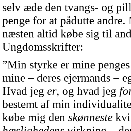
selv æde den tvangs- og pil
penge for at pådutte andre
næsten altid købe sig til an
Ungdomsskrifter:
”Min styrke er mine penges
mine – deres ejermands – e
Hvad jeg
er
, og hvad jeg
fo
bestemt af min individualit
købe mig den
skønneste
kvi
hæslighedens
virkning – de